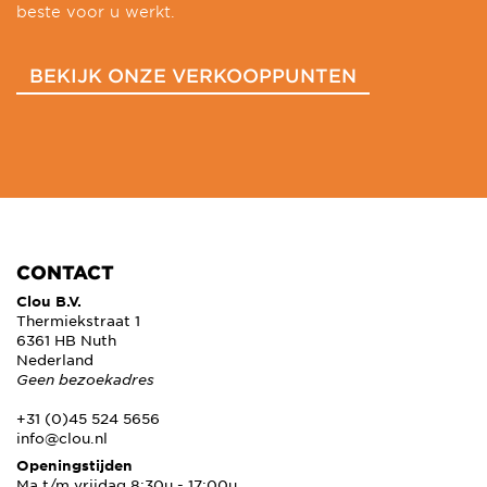
beste voor u werkt.
BEKIJK ONZE VERKOOPPUNTEN
CONTACT
Clou B.V.
Thermiekstraat 1
6361 HB Nuth
Nederland
Geen bezoekadres
+31 (0)45 524 5656
info@clou.nl
Openingstijden
Ma t/m vrijdag 8:30u - 17:00u