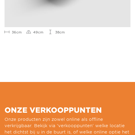
36cm
49cm
38cm
ONZE VERKOOPPUNTEN
Onze producten zijn zowel online als offline
verkrijgbaar. Bekijk via ‘verkooppunten’ welke locatie
het dichtst bij u in de buurt is, of welke online optie het