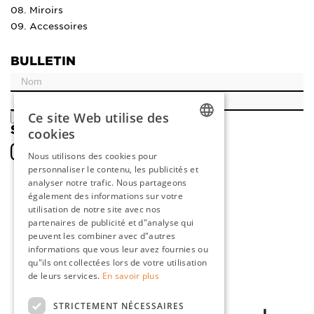
08. Miroirs
09. Accessoires
BULLETIN
Ce site Web utilise des
ENREGISTRER
SOCIAL
cookies
DUTCH
Nous utilisons des cookies pour
personnaliser le contenu, les publicités et
ENGLISH
analyser notre trafic. Nous partageons
FRENCH
également des informations sur votre
utilisation de notre site avec nos
GERMAN
partenaires de publicité et d"analyse qui
peuvent les combiner avec d"autres
informations que vous leur avez fournies ou
qu"ils ont collectées lors de votre utilisation
de leurs services.
En savoir plus
STRICTEMENT NÉCESSAIRES