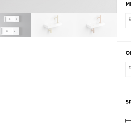
M
O
S