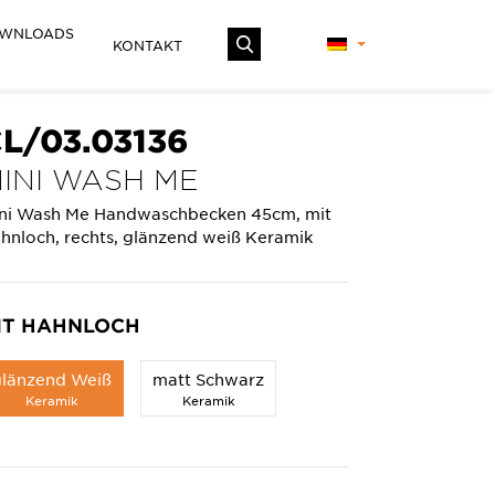
WNLOADS
KONTAKT
L/03.03136
INI WASH ME
ni Wash Me Handwaschbecken 45cm, mit
hnloch, rechts, glänzend weiß Keramik
IT HAHNLOCH
glänzend Weiß
matt Schwarz
Keramik
Keramik