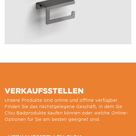
VERKAUFSSTELLEN
Unsere Produkte sind online und offline verfügbar.
Finden Sie das nächstgelegene Geschäft, in dem Sie
Clou Badprodukte kaufen können oder welche Online-
Optionen für Sie am besten geeignet sind.