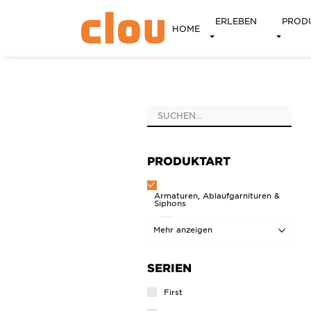
ERLEBEN
PROD
HOME
PRODUKTART
Armaturen, Ablaufgarnituren &
Siphons
Ablaufgarnitur
Mehr anzeigen
Badewannen Mischarmaturen
SERIEN
Eckhahnen
First
Kaltwasserarmaturen