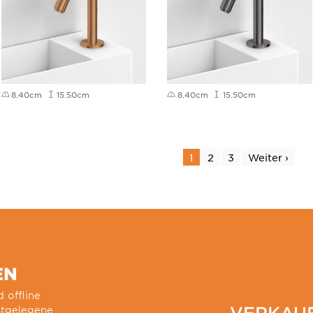
8.40cm
15.50cm
8.40cm
15.50cm
1
2
3
Weiter ›
EN
 offline
VERKAU
stgelegene