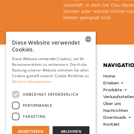
Geschäft, in dem Sie Clou Bad
können oder welche Online-Opt
besten geeignet sind.
Diese Website verwendet
Cookies.
DUTCH
Diese Website verwendet Cookies, um Ihr
CONTACT
NAVIGATI
Benutzererlebnis zu verbessern. Durch die
ENGLISH
Nutzung unserer Website stimmen Sie allen
Clou B.V.
FRENCH
Home
Cookies gemäß unserer Cookie-Richtlinie zu.
Thermiekstraat 1
Weitere Informationen
Erleben
GERMAN
6361 HB Nuth
Produkte
Die Niederlande
UNBEDINGT ERFORDERLICH
Keine Besucheradresse
Verkaufsstelle
Über uns
PERFORMANCE
+31 (0)45 524 5656
Nachrichten
info@clou.nl
TARGETING
Downloads
Öffnungszeiten
Kontakt
Montag bis Freitag 8:30 -
17:00 Uhr
AKZEPTIEREN
ABLEHNEN