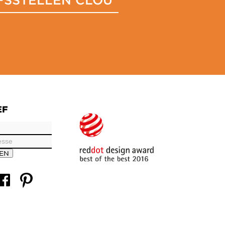
EF
REN