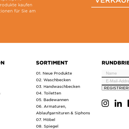
produkte kaufen
ionen für Sie am
ON
SORTIMENT
RUNDBRI
01. Neue Produkte
02. Waschbecken
03. Handwaschbecken
REGISTRIE
n
04. Toiletten
05. Badewannen
06. Armaturen,
Ablaufgarnituren & Siphons
07. Möbel
08. Spiegel