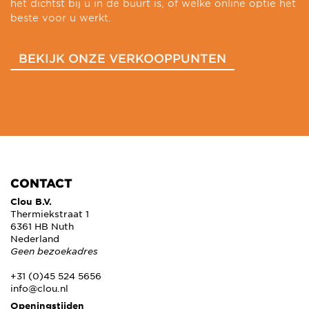
het dichtst bij u in de buurt is, of welke online optie het
beste voor u werkt.
BEKIJK ONZE VERKOOPPUNTEN
CONTACT
Clou B.V.
Thermiekstraat 1
6361 HB Nuth
Nederland
Geen bezoekadres
+31 (0)45 524 5656
info@clou.nl
Openingstijden