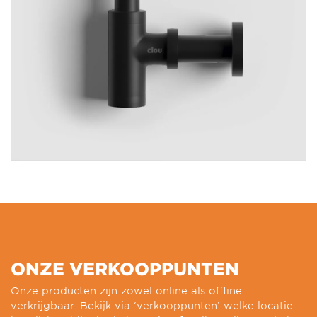
ONZE VERKOOPPUNTEN
Onze producten zijn zowel online als offline
verkrijgbaar. Bekijk via ‘verkooppunten’ welke locatie