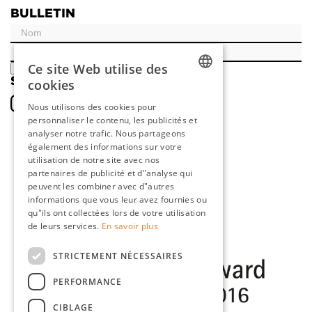
BULLETIN
Ce site Web utilise des
ENREGISTRER
SOCIAL
cookies
DUTCH
Nous utilisons des cookies pour
personnaliser le contenu, les publicités et
ENGLISH
analyser notre trafic. Nous partageons
FRENCH
également des informations sur votre
utilisation de notre site avec nos
GERMAN
partenaires de publicité et d"analyse qui
peuvent les combiner avec d"autres
informations que vous leur avez fournies ou
qu"ils ont collectées lors de votre utilisation
de leurs services.
En savoir plus
STRICTEMENT NÉCESSAIRES
PERFORMANCE
CIBLAGE