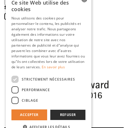
Ce site Web utilise des
ENREGISTRER
SOCIAL
cookies
DUTCH
Nous utilisons des cookies pour
personnaliser le contenu, les publicités et
ENGLISH
analyser notre trafic. Nous partageons
FRENCH
également des informations sur votre
utilisation de notre site avec nos
GERMAN
partenaires de publicité et d"analyse qui
peuvent les combiner avec d"autres
informations que vous leur avez fournies ou
qu"ils ont collectées lors de votre utilisation
de leurs services.
En savoir plus
STRICTEMENT NÉCESSAIRES
PERFORMANCE
CIBLAGE
ACCEPTER
REFUSER
AFFICHER LES DÉTAILS