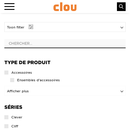
Toon filter
TYPE DE PRODUIT
Accessoires
Ensembles d‘accessoires
Patères
Afficher plus
Porte-balais
SÉRIES
Porte-rouleaux
Porte-rouleaux réservees
Clever
Cliff
Baignoires