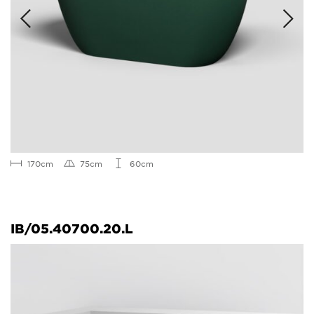
170cm
75cm
60cm
IB/05.40700.20.L