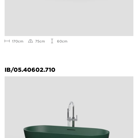
170cm
75cm
60cm
IB/05.40602.710