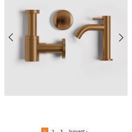
1
2
3
Suivant ›