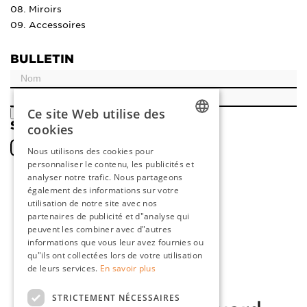
08. Miroirs
09. Accessoires
BULLETIN
Ce site Web utilise des
ENREGISTRER
SOCIAL
cookies
DUTCH
Nous utilisons des cookies pour
personnaliser le contenu, les publicités et
ENGLISH
analyser notre trafic. Nous partageons
FRENCH
également des informations sur votre
utilisation de notre site avec nos
GERMAN
partenaires de publicité et d"analyse qui
peuvent les combiner avec d"autres
informations que vous leur avez fournies ou
qu"ils ont collectées lors de votre utilisation
de leurs services.
En savoir plus
STRICTEMENT NÉCESSAIRES