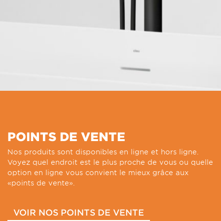
POINTS DE VENTE
Nos produits sont disponibles en ligne et hors ligne.
Voyez quel endroit est le plus proche de vous ou quelle
option en ligne vous convient le mieux grâce aux
«points de vente».
VOIR NOS POINTS DE VENTE