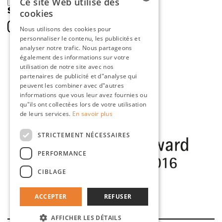
Ce site Web utilise des
ENREGISTRER
SOCIAL
cookies
DUTCH
Nous utilisons des cookies pour
personnaliser le contenu, les publicités et
ENGLISH
analyser notre trafic. Nous partageons
FRENCH
également des informations sur votre
utilisation de notre site avec nos
GERMAN
partenaires de publicité et d"analyse qui
peuvent les combiner avec d"autres
informations que vous leur avez fournies ou
qu"ils ont collectées lors de votre utilisation
de leurs services.
En savoir plus
STRICTEMENT NÉCESSAIRES
PERFORMANCE
CIBLAGE
ACCEPTER
REFUSER
AFFICHER LES DÉTAILS