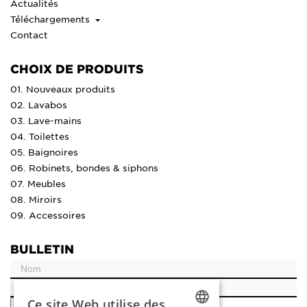
Actualités
Téléchargements
Contact
CHOIX DE PRODUITS
01. Nouveaux produits
02. Lavabos
03. Lave-mains
04. Toilettes
05. Baignoires
06. Robinets, bondes & siphons
07. Meubles
08. Miroirs
09. Accessoires
BULLETIN
Ce site Web utilise des
ENREGISTRER