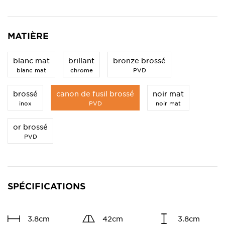
MATIÈRE
blanc mat
brillant
bronze brossé
blanc mat
chrome
PVD
brossé
canon de fusil brossé
noir mat
inox
PVD
noir mat
or brossé
PVD
SPÉCIFICATIONS
3.8cm
42cm
3.8cm