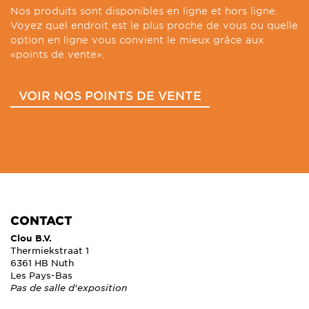
Nos produits sont disponibles en ligne et hors ligne.
Voyez quel endroit est le plus proche de vous ou quelle
option en ligne vous convient le mieux grâce aux
«points de vente».
VOIR NOS POINTS DE VENTE
CONTACT
Clou B.V.
Thermiekstraat 1
6361 HB Nuth
Les Pays-Bas
Pas de salle d'exposition