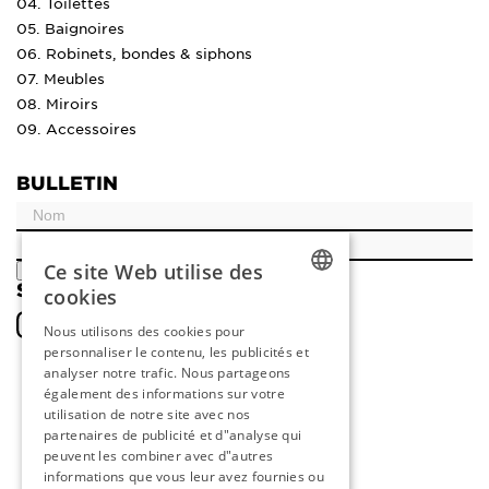
04. Toilettes
05. Baignoires
06. Robinets, bondes & siphons
07. Meubles
08. Miroirs
09. Accessoires
BULLETIN
Ce site Web utilise des
ENREGISTRER
SOCIAL
cookies
DUTCH
Nous utilisons des cookies pour
personnaliser le contenu, les publicités et
ENGLISH
analyser notre trafic. Nous partageons
FRENCH
également des informations sur votre
utilisation de notre site avec nos
GERMAN
partenaires de publicité et d"analyse qui
peuvent les combiner avec d"autres
informations que vous leur avez fournies ou