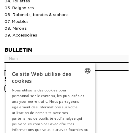
04. Toilettes
05. Baignoires
06. Robinets, bondes & siphons
07. Meubles
08. Miroirs
09. Accessoires
BULLETIN
Ce site Web utilise des
ENREGISTRER
SOCIAL
cookies
DUTCH
Nous utilisons des cookies pour
personnaliser le contenu, les publicités et
ENGLISH
analyser notre trafic. Nous partageons
FRENCH
également des informations sur votre
utilisation de notre site avec nos
GERMAN
partenaires de publicité et d"analyse qui
peuvent les combiner avec d"autres
informations que vous leur avez fournies ou