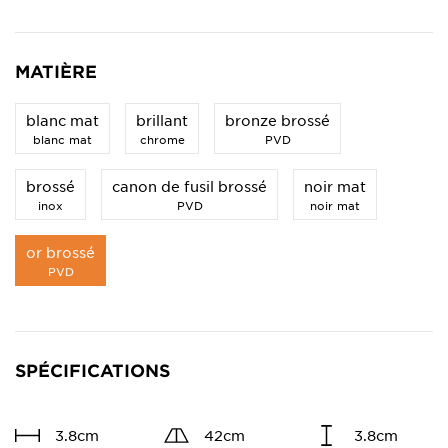
MATIÈRE
blanc mat
brillant
bronze brossé
blanc mat
chrome
PVD
brossé
canon de fusil brossé
noir mat
inox
PVD
noir mat
or brossé
PVD
SPÉCIFICATIONS
3.8cm
42cm
3.8cm