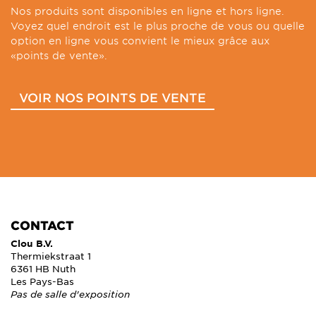
Nos produits sont disponibles en ligne et hors ligne.
Voyez quel endroit est le plus proche de vous ou quelle
option en ligne vous convient le mieux grâce aux
«points de vente».
VOIR NOS POINTS DE VENTE
CONTACT
Clou B.V.
Thermiekstraat 1
6361 HB Nuth
Les Pays-Bas
Pas de salle d'exposition