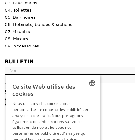
03. Lave-mains
04. Toilettes
05. Baignoires
06. Robinets, bondes & siphons
07. Meubles
08. Miroirs
09. Accessoires
BULLETIN
Ce site Web utilise des
ENREGISTRER
SOCIAL
cookies
DUTCH
Nous utilisons des cookies pour
personnaliser le contenu, les publicités et
ENGLISH
analyser notre trafic. Nous partageons
FRENCH
également des informations sur votre
utilisation de notre site avec nos
GERMAN
partenaires de publicité et d"analyse qui
peuvent les combiner avec d"autres