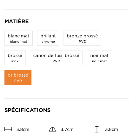
MATIÈRE
blanc mat
brillant
bronze brossé
blanc mat
chrome
PVD
brossé
canon de fusil brossé
noir mat
inox
PVD
noir mat
or brossé
PVD
SPÉCIFICATIONS
3.8cm
3.7cm
3.8cm