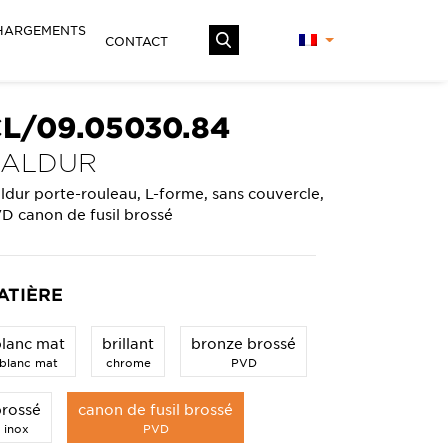
HARGEMENTS
CONTACT
L/09.05030.84
KALDUR
ldur porte-rouleau, L-forme, sans couvercle,
D canon de fusil brossé
ATIÈRE
blanc mat
brillant
bronze brossé
blanc mat
chrome
PVD
brossé
canon de fusil brossé
inox
PVD