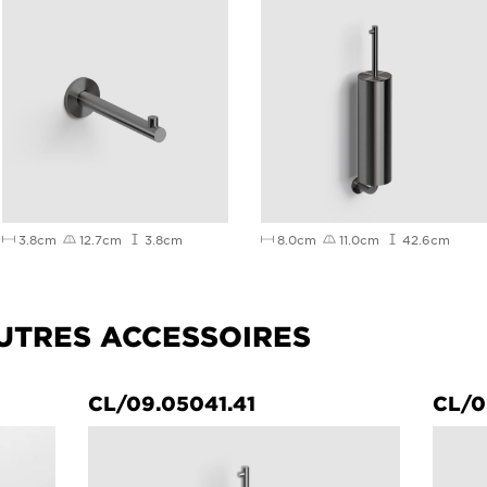
3.8cm
12.7cm
3.8cm
8.0cm
11.0cm
42.6cm
UTRES ACCESSOIRES
CL/09.05041.41
CL/0