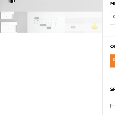
M
O
S