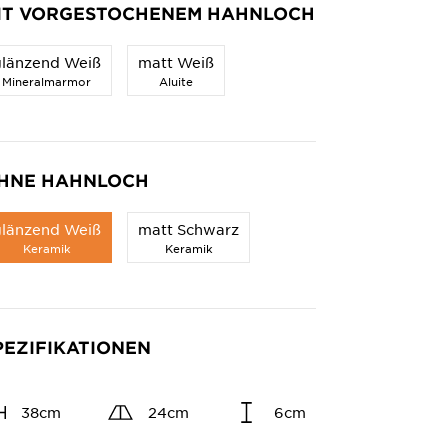
IT VORGESTOCHENEM HAHNLOCH
glänzend Weiß
matt Weiß
Mineralmarmor
Aluite
HNE HAHNLOCH
glänzend Weiß
matt Schwarz
Keramik
Keramik
PEZIFIKATIONEN
38cm
24cm
6cm