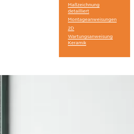
Maßzeichnung
detailliert
Montageanweisungen
2D
Wartungsanweisung
Keramik