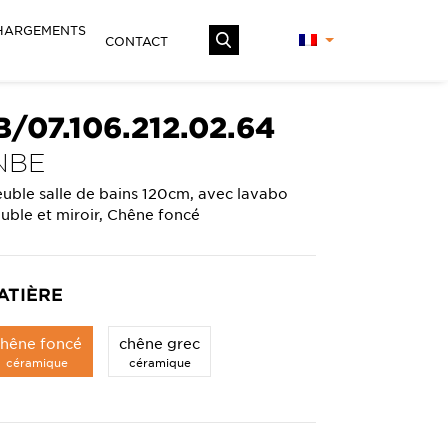
HARGEMENTS
CONTACT
B/07.106.212.02.64
NBE
uble salle de bains 120cm, avec lavabo
uble et miroir, Chêne foncé
ATIÈRE
chêne foncé
chêne grec
céramique
céramique