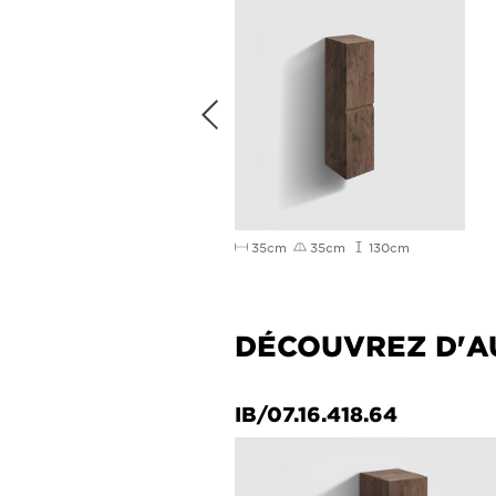
5cm
35cm
180cm
35cm
35cm
130cm
DÉCOUVREZ D'A
036.63.L
IB/07.16.418.64