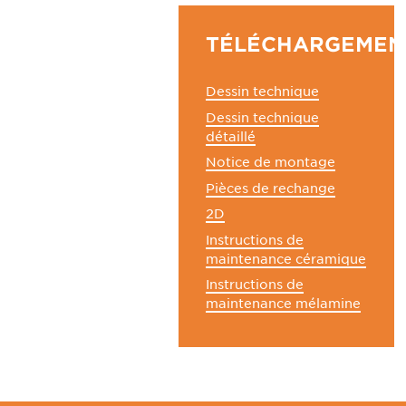
TÉLÉCHARGEMEN
Dessin technique
Dessin technique
détaillé
Notice de montage
Pièces de rechange
2D
Instructions de
maintenance céramique
Instructions de
maintenance mélamine