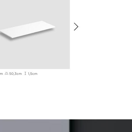
cm
50,3cm
1,5cm
35cm
35cm
130cm