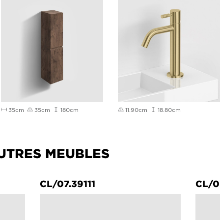
35cm
35cm
180cm
11.90cm
18.80cm
UTRES MEUBLES
CL/07.39111
CL/07