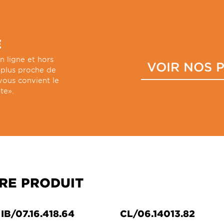
E
n ligne et hors
VOIR NOS 
e plus proche de
vous convient le
te».
RE PRODUIT
IB/07.16.418.64
CL/06.14013.82