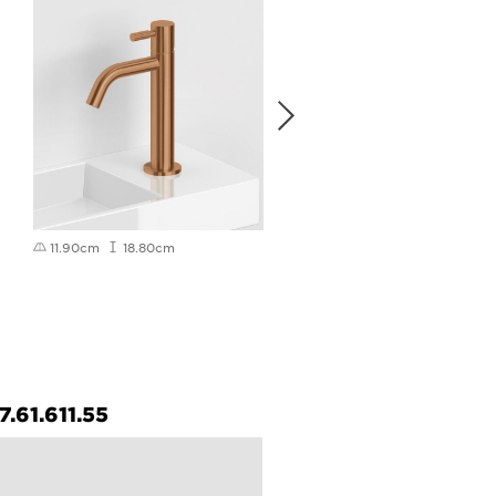
11.90cm
18.80cm
11.90cm
18.80cm
.61.611.55
IB/07.16.413.63