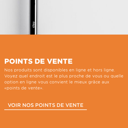
POINTS DE VENTE
Nos produits sont disponibles en ligne et hors ligne.
Voyez quel endroit est le plus proche de vous ou quelle
option en ligne vous convient le mieux grâce aux
«points de vente».
VOIR NOS POINTS DE VENTE