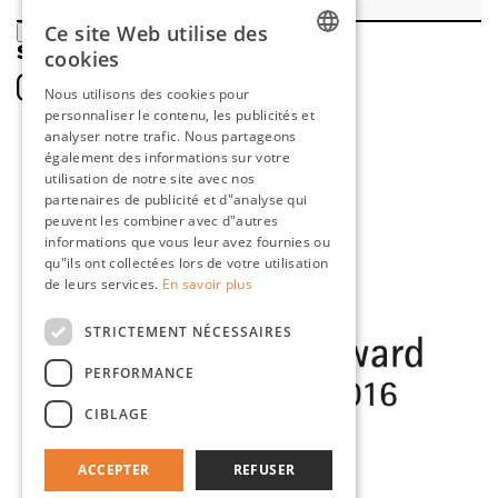
Ce site Web utilise des
ENREGISTRER
SOCIAL
cookies
DUTCH
Nous utilisons des cookies pour
personnaliser le contenu, les publicités et
ENGLISH
analyser notre trafic. Nous partageons
FRENCH
également des informations sur votre
utilisation de notre site avec nos
GERMAN
partenaires de publicité et d"analyse qui
peuvent les combiner avec d"autres
informations que vous leur avez fournies ou
qu"ils ont collectées lors de votre utilisation
de leurs services.
En savoir plus
STRICTEMENT NÉCESSAIRES
PERFORMANCE
CIBLAGE
ACCEPTER
REFUSER