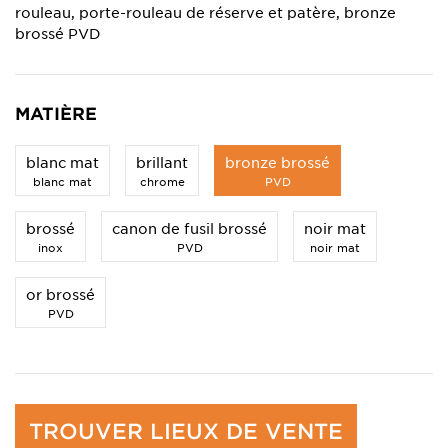
rouleau, porte-rouleau de réserve et patère, bronze
brossé PVD
MATIÈRE
blanc mat
brillant
bronze brossé
blanc mat
chrome
PVD
brossé
canon de fusil brossé
noir mat
inox
PVD
noir mat
or brossé
PVD
TROUVER LIEUX DE VENTE