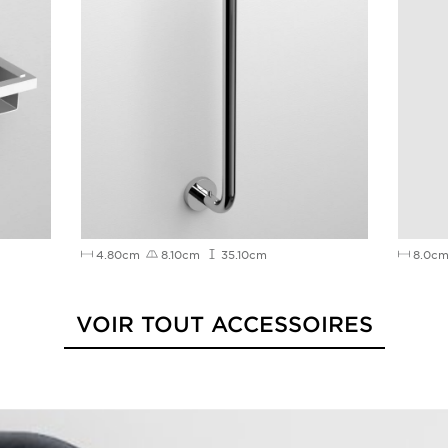
4.80cm
8.10cm
35.10cm
8.0c
VOIR TOUT ACCESSOIRES