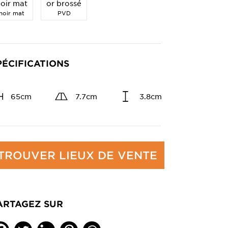
oir mat
or brossé
noir mat
PVD
PÉCIFICATIONS
65cm
7.7cm
3.8cm
TROUVER LIEUX DE VENTE
ARTAGEZ SUR