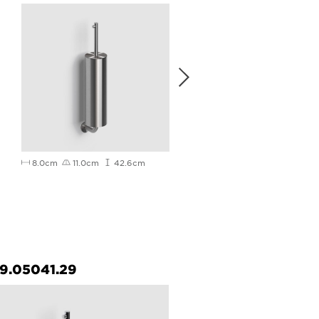
8.0cm
11.0cm
42.6cm
45cm
7.7cm
3.8cm
9.05041.29
CL/09.05035.82