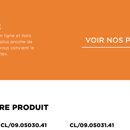
E
n ligne et hors
VOIR NOS 
e plus proche de
vous convient le
te».
RE PRODUIT
CL/09.05030.41
CL/09.05031.41