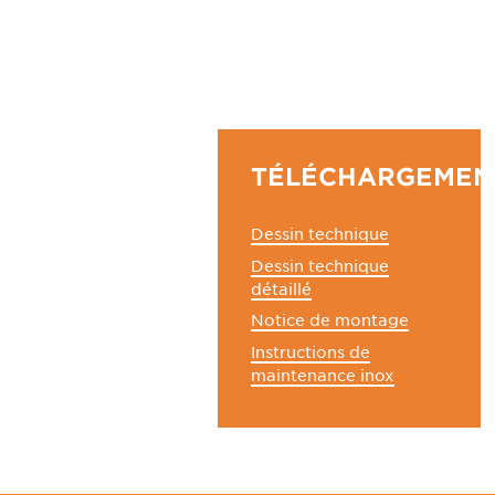
TÉLÉCHARGEMEN
Dessin technique
Dessin technique
détaillé
Notice de montage
Instructions de
maintenance inox