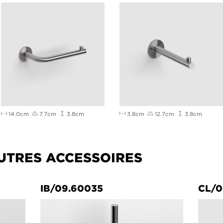
14.0cm
7.7cm
3.8cm
3.8cm
12.7cm
3.8cm
UTRES ACCESSOIRES
IB/09.60035
CL/0