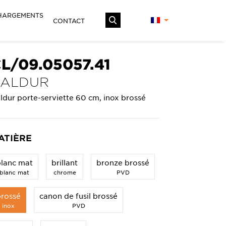
HARGEMENTS
CONTACT
L/09.05057.41
KALDUR
ldur porte-serviette 60 cm, inox brossé
ATIÈRE
blanc mat
brillant
bronze brossé
blanc mat
chrome
PVD
brossé
canon de fusil brossé
inox
PVD