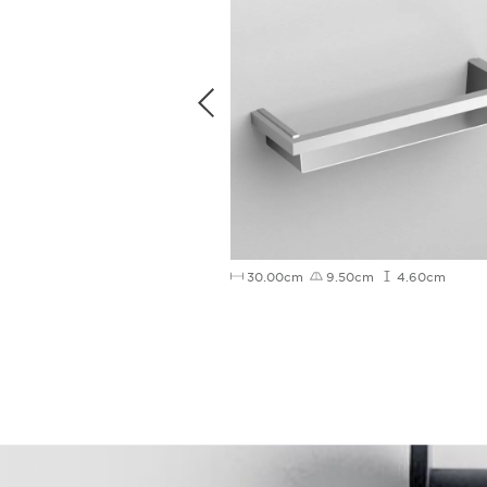
5cm
17.55cm
30.00cm
9.50cm
4.60cm