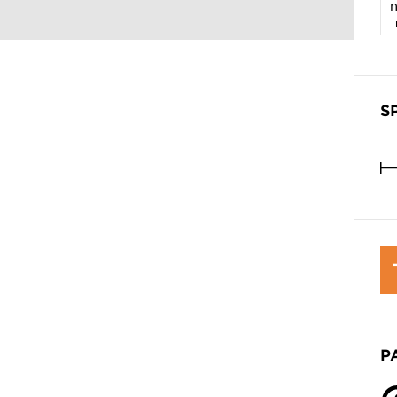
n
S
P