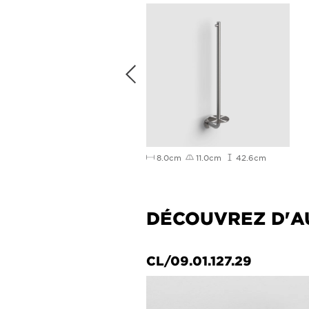
.80cm
9.25cm
17.55cm
8.0cm
11.0cm
42.6cm
DÉCOUVREZ D'A
45
CL/09.01.127.29