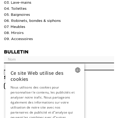
03. Lave-mains
04. Toilettes
05. Baignoires
06. Robinets, bondes & siphons
07. Meubles
08. Miroirs
09. Accessoires
BULLETIN
Ce site Web utilise des
ENREGISTRER
SOCIAL
cookies
DUTCH
Nous utilisons des cookies pour
personnaliser le contenu, les publicités et
ENGLISH
analyser notre trafic. Nous partageons
FRENCH
également des informations sur votre
utilisation de notre site avec nos
GERMAN
partenaires de publicité et d"analyse qui
peuvent les combiner avec d"autres