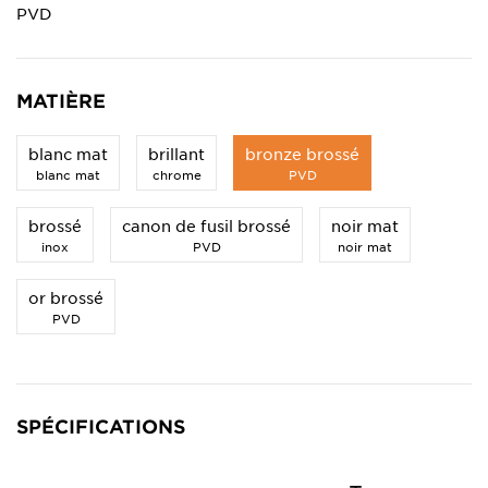
PVD
MATIÈRE
blanc mat
brillant
bronze brossé
blanc mat
chrome
PVD
brossé
canon de fusil brossé
noir mat
inox
PVD
noir mat
or brossé
PVD
SPÉCIFICATIONS