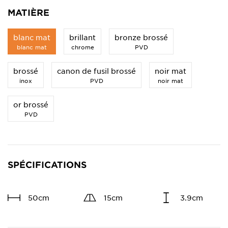
MATIÈRE
blanc mat
brillant
bronze brossé
blanc mat
chrome
PVD
brossé
canon de fusil brossé
noir mat
inox
PVD
noir mat
or brossé
PVD
SPÉCIFICATIONS
50cm
15cm
3.9cm