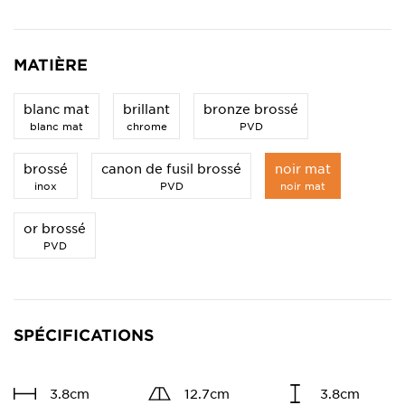
MATIÈRE
blanc mat
brillant
bronze brossé
blanc mat
chrome
PVD
brossé
canon de fusil brossé
noir mat
inox
PVD
noir mat
or brossé
PVD
SPÉCIFICATIONS
3.8cm
12.7cm
3.8cm