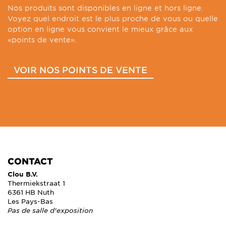
Nos produits sont disponibles en ligne et hors ligne.
Voyez quel endroit est le plus proche de vous ou quelle
option en ligne vous convient le mieux grâce aux
«points de vente».
VOIR NOS POINTS DE VENTE
CONTACT
Clou B.V.
Thermiekstraat 1
6361 HB Nuth
Les Pays-Bas
Pas de salle d'exposition