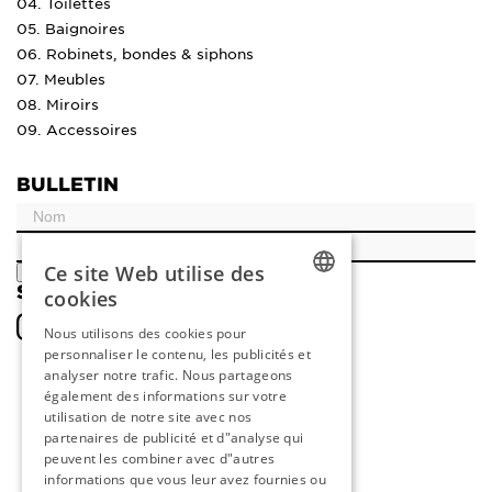
04. Toilettes
05. Baignoires
06. Robinets, bondes & siphons
07. Meubles
08. Miroirs
09. Accessoires
BULLETIN
Ce site Web utilise des
ENREGISTRER
SOCIAL
cookies
DUTCH
Nous utilisons des cookies pour
personnaliser le contenu, les publicités et
ENGLISH
analyser notre trafic. Nous partageons
FRENCH
également des informations sur votre
utilisation de notre site avec nos
GERMAN
partenaires de publicité et d"analyse qui
peuvent les combiner avec d"autres
informations que vous leur avez fournies ou