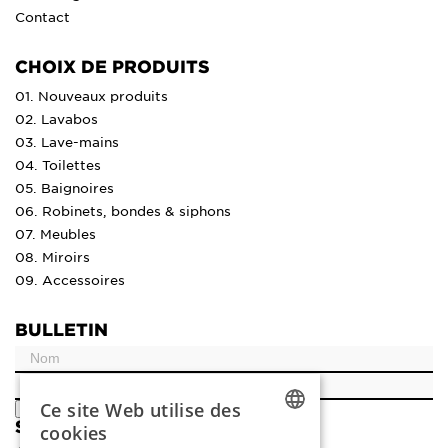
Contact
CHOIX DE PRODUITS
01. Nouveaux produits
02. Lavabos
03. Lave-mains
04. Toilettes
05. Baignoires
06. Robinets, bondes & siphons
07. Meubles
08. Miroirs
09. Accessoires
BULLETIN
Ce site Web utilise des
ENREGISTRER
SOCIAL
cookies