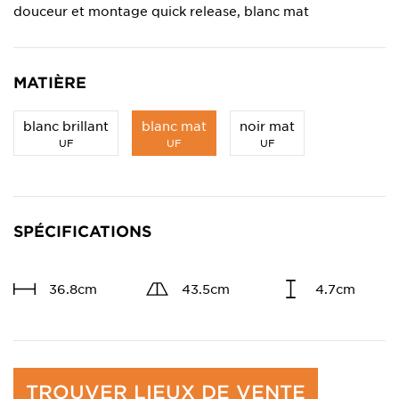
douceur et montage quick release, blanc mat
MATIÈRE
blanc brillant
blanc mat
noir mat
UF
UF
UF
SPÉCIFICATIONS
36.8cm
43.5cm
4.7cm
TROUVER LIEUX DE VENTE