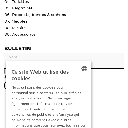
04. Toilettes
05. Baignoires
06. Robinets, bondes & siphons
07. Meubles
08. Miroirs
09. Accessoires
BULLETIN
Ce site Web utilise des
ENREGISTRER
SOCIAL
cookies
DUTCH
Nous utilisons des cookies pour
personnaliser le contenu, les publicités et
ENGLISH
analyser notre trafic. Nous partageons
FRENCH
également des informations sur votre
utilisation de notre site avec nos
GERMAN
partenaires de publicité et d"analyse qui
peuvent les combiner avec d"autres
informations que vous leur avez fournies ou