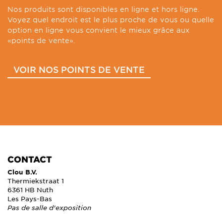
Nos produits sont disponibles en ligne et hors ligne.
Voyez quel endroit est le plus proche de vous ou quelle
option en ligne vous convient le mieux grâce aux
«points de vente».
VOIR NOS POINTS DE VENTE
CONTACT
Clou B.V.
Thermiekstraat 1
6361 HB Nuth
Les Pays-Bas
Pas de salle d'exposition