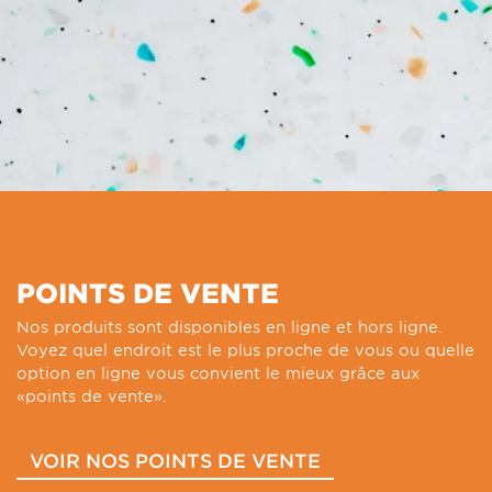
POINTS DE VENTE
Nos produits sont disponibles en ligne et hors ligne.
Voyez quel endroit est le plus proche de vous ou quelle
option en ligne vous convient le mieux grâce aux
«points de vente».
VOIR NOS POINTS DE VENTE