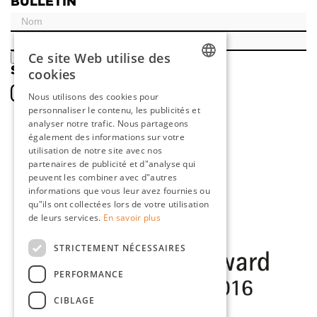
BULLETIN
Ce site Web utilise des
ENREGISTRER
SOCIAL
cookies
DUTCH
Nous utilisons des cookies pour
personnaliser le contenu, les publicités et
ENGLISH
analyser notre trafic. Nous partageons
FRENCH
également des informations sur votre
utilisation de notre site avec nos
GERMAN
partenaires de publicité et d"analyse qui
peuvent les combiner avec d"autres
informations que vous leur avez fournies ou
qu"ils ont collectées lors de votre utilisation
de leurs services.
En savoir plus
STRICTEMENT NÉCESSAIRES
PERFORMANCE
CIBLAGE