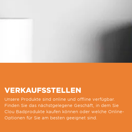
VERKAUFSSTELLEN
Unsere Produkte sind online und offline verfügbar.
Finden Sie das nächstgelegene Geschäft, in dem Sie
Clou Badprodukte kaufen können oder welche Online-
Optionen für Sie am besten geeignet sind.