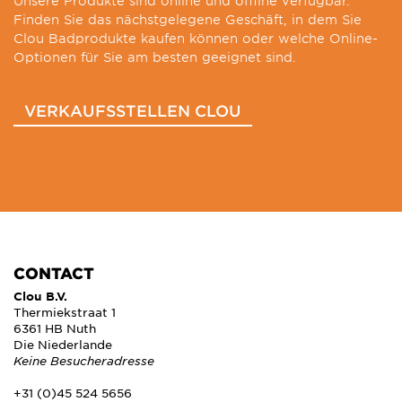
Unsere Produkte sind online und offline verfügbar.
Finden Sie das nächstgelegene Geschäft, in dem Sie
Clou Badprodukte kaufen können oder welche Online-
Optionen für Sie am besten geeignet sind.
VERKAUFSSTELLEN CLOU
CONTACT
Clou B.V.
Thermiekstraat 1
6361 HB Nuth
Die Niederlande
Keine Besucheradresse
+31 (0)45 524 5656