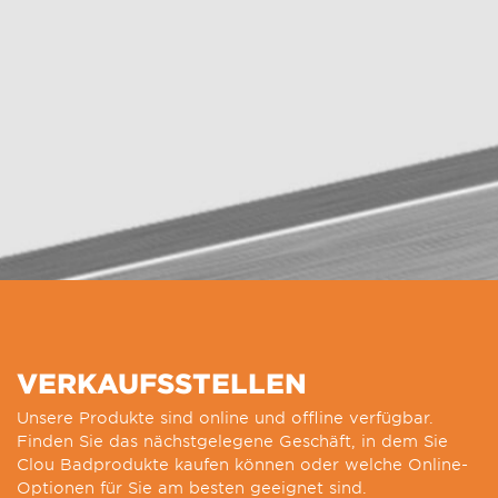
VERKAUFSSTELLEN
Unsere Produkte sind online und offline verfügbar.
Finden Sie das nächstgelegene Geschäft, in dem Sie
Clou Badprodukte kaufen können oder welche Online-
Optionen für Sie am besten geeignet sind.