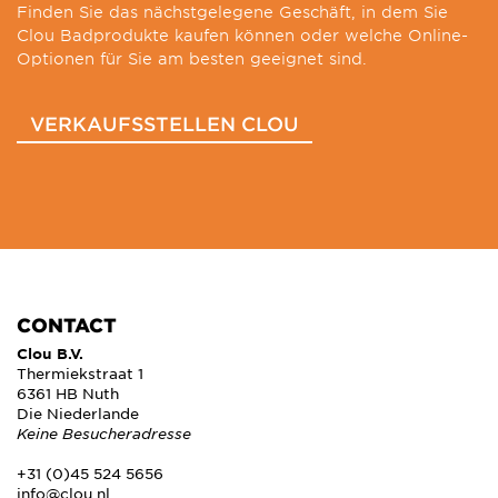
Finden Sie das nächstgelegene Geschäft, in dem Sie
Clou Badprodukte kaufen können oder welche Online-
Optionen für Sie am besten geeignet sind.
VERKAUFSSTELLEN CLOU
CONTACT
Clou B.V.
Thermiekstraat 1
6361 HB Nuth
Die Niederlande
Keine Besucheradresse
+31 (0)45 524 5656
info@clou.nl