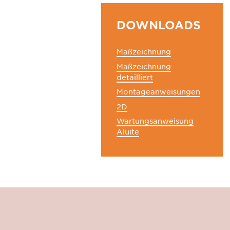
DOWNLOADS
Maßzeichnung
Maßzeichnung
detailliert
Montageanweisungen
2D
Wartungsanweisung
Aluite