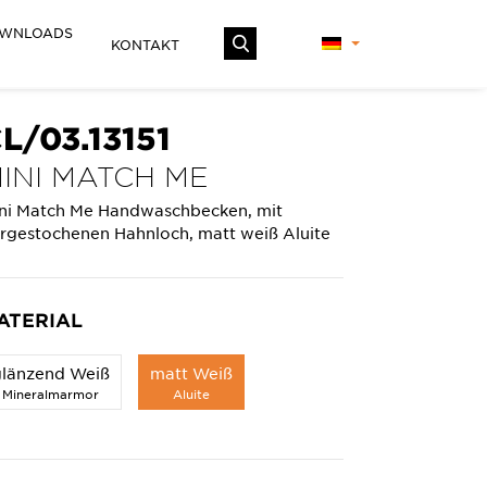
WNLOADS
KONTAKT
L/03.13151
INI MATCH ME
ni Match Me Handwaschbecken, mit
rgestochenen Hahnloch, matt weiß Aluite
ATERIAL
glänzend Weiß
matt Weiß
Mineralmarmor
Aluite