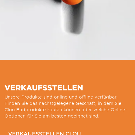
VERKAUFSSTELLEN
Unsere Produkte sind online und offline verfügbar.
Finden Sie das nächstgelegene Geschäft, in dem Sie
Clou Badprodukte kaufen können oder welche Online-
Optionen für Sie am besten geeignet sind.
VERKAUFSSTELLEN CLOU