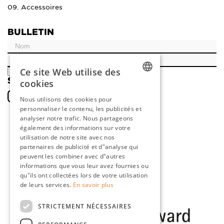
09. Accessoires
BULLETIN
Ce site Web utilise des
ENREGISTRER
SOCIAL
cookies
DUTCH
Nous utilisons des cookies pour
personnaliser le contenu, les publicités et
ENGLISH
analyser notre trafic. Nous partageons
FRENCH
également des informations sur votre
utilisation de notre site avec nos
GERMAN
partenaires de publicité et d"analyse qui
peuvent les combiner avec d"autres
informations que vous leur avez fournies ou
qu"ils ont collectées lors de votre utilisation
de leurs services.
En savoir plus
STRICTEMENT NÉCESSAIRES