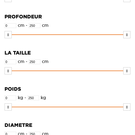
Miroirs
PROFONDEUR
Nouveaux produits
cm
-
cm
Pièces de rechange
Robinets, bondes & siphons
Bondes
LA TAILLE
Mitigeurs
cm
-
cm
Mitigeurs pour baignoires
Robinets d'équerre
Robinets eau froide
POIDS
Siphons
kg
-
kg
Toilettes
DIAMETRE
cm
-
cm