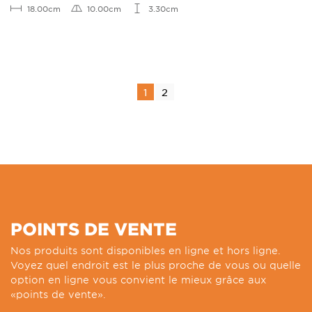
18.00cm
10.00cm
3.30cm
1
2
POINTS DE VENTE
Nos produits sont disponibles en ligne et hors ligne.
Voyez quel endroit est le plus proche de vous ou quelle
option en ligne vous convient le mieux grâce aux
«points de vente».