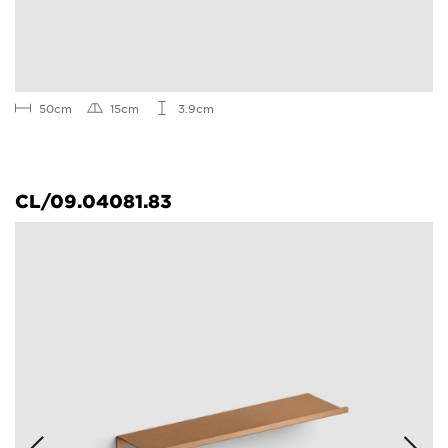
50cm
15cm
3.9cm
CL/09.04081.83