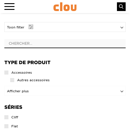
Toon filter
TYPE DE PRODUIT
Accessoires
Autres accessoires
Distributeurs de savon
Afficher plus
Ensembles d‘accessoires
SÉRIES
Patères
Porte-balais
Cliff
Porte-rouleaux
Flat