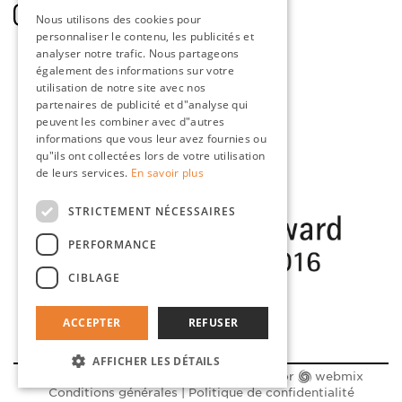
DUTCH
Nous utilisons des cookies pour
personnaliser le contenu, les publicités et
ENGLISH
analyser notre trafic. Nous partageons
FRENCH
également des informations sur votre
utilisation de notre site avec nos
GERMAN
partenaires de publicité et d"analyse qui
peuvent les combiner avec d"autres
informations que vous leur avez fournies ou
qu"ils ont collectées lors de votre utilisation
de leurs services.
En savoir plus
STRICTEMENT NÉCESSAIRES
PERFORMANCE
CIBLAGE
ACCEPTER
REFUSER
AFFICHER LES DÉTAILS
© 2026 Clou BV |
Maatwerk website
door
webmix
Conditions générales
|
Politique de confidentialité