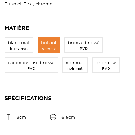
Flush et First, chrome
MATIÈRE
blanc mat
brillant
bronze brossé
blanc mat
chrome
PVD
canon de fusil brossé
noir mat
or brossé
PVD
noir mat
PVD
SPÉCIFICATIONS
8cm
6.5cm