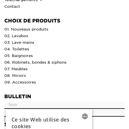
Contact
CHOIX DE PRODUITS
01. Nouveaux produits
02. Lavabos
03. Lave-mains
04. Toilettes
05. Baignoires
06. Robinets, bondes & siphons
07. Meubles
08. Miroirs
09. Accessoires
BULLETIN
Ce site Web utilise des
ENREGISTRER
SOCIAL
cookies