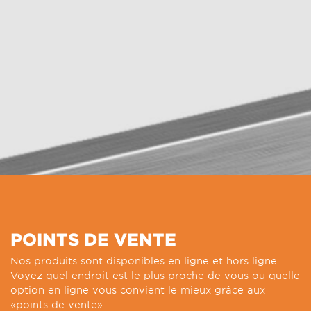
POINTS DE VENTE
Nos produits sont disponibles en ligne et hors ligne.
Voyez quel endroit est le plus proche de vous ou quelle
option en ligne vous convient le mieux grâce aux
«points de vente».