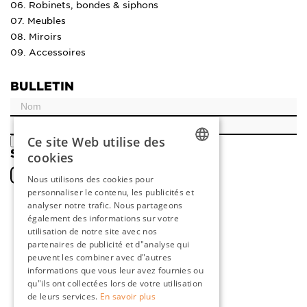
06. Robinets, bondes & siphons
07. Meubles
08. Miroirs
09. Accessoires
BULLETIN
Ce site Web utilise des
ENREGISTRER
SOCIAL
cookies
DUTCH
Nous utilisons des cookies pour
personnaliser le contenu, les publicités et
ENGLISH
analyser notre trafic. Nous partageons
FRENCH
également des informations sur votre
utilisation de notre site avec nos
GERMAN
partenaires de publicité et d"analyse qui
peuvent les combiner avec d"autres
informations que vous leur avez fournies ou
qu"ils ont collectées lors de votre utilisation
de leurs services.
En savoir plus