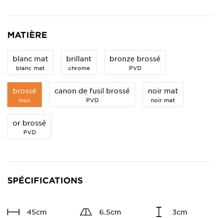
MATIÈRE
blanc mat
brillant
bronze brossé
blanc mat
chrome
PVD
brossé
canon de fusil brossé
noir mat
inox
PVD
noir mat
or brossé
PVD
SPÉCIFICATIONS
45cm
6.5cm
3cm