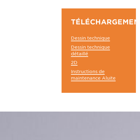
TÉLÉCHARGEMEN
Dessin technique
Dessin technique
détaillé
2D
Instructions de
maintenance Aluite