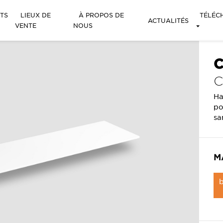
TS
LIEUX DE
À PROPOS DE
TÉLÉC
ACTUALITÉS
VENTE
NOUS
C
C
Ha
po
sa
M