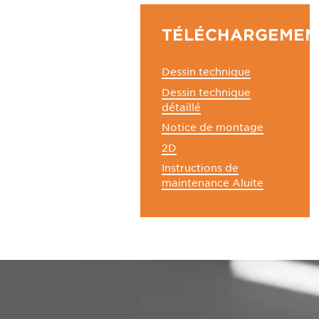
TÉLÉCHARGEMEN
Dessin technique
Dessin technique
détaillé
Notice de montage
2D
Instructions de
maintenance Aluite