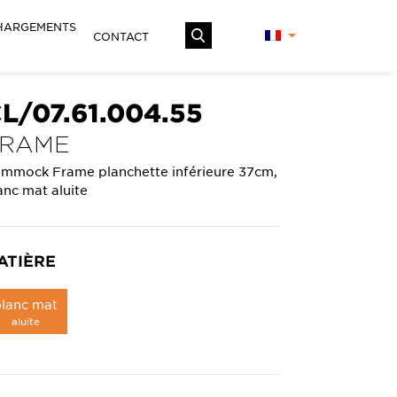
HARGEMENTS
CONTACT
L/07.61.004.55
FRAME
mmock Frame planchette inférieure 37cm,
anc mat aluite
ATIÈRE
blanc mat
aluite