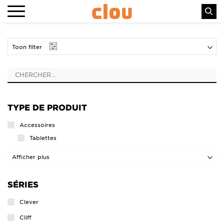
Toon filter
TYPE DE PRODUIT
Accessoires
Tablettes
Lavabos
Afficher plus
Lavabos
SÉRIES
Lave-mains
Ensembles lave-mains
Clever
Lave-mains
Cliff