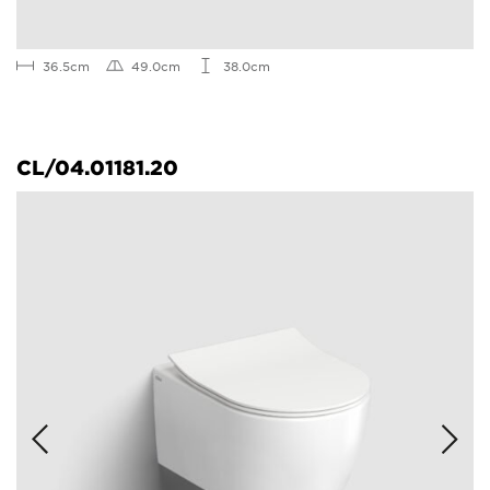
36.5cm
49.0cm
38.0cm
CL/04.01181.20