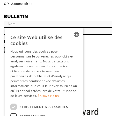
09. Accessoires
BULLETIN
Ce site Web utilise des
ENREGISTRER
SOCIAL
cookies
DUTCH
Nous utilisons des cookies pour
personnaliser le contenu, les publicités et
ENGLISH
analyser notre trafic. Nous partageons
FRENCH
également des informations sur votre
utilisation de notre site avec nos
GERMAN
partenaires de publicité et d"analyse qui
peuvent les combiner avec d"autres
informations que vous leur avez fournies ou
qu"ils ont collectées lors de votre utilisation
de leurs services.
En savoir plus
STRICTEMENT NÉCESSAIRES