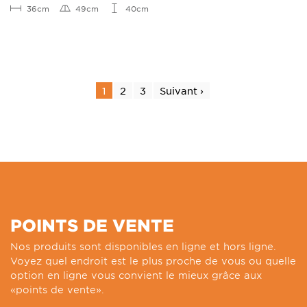
36cm
49cm
40cm
1
2
3
Suivant ›
POINTS DE VENTE
Nos produits sont disponibles en ligne et hors ligne.
Voyez quel endroit est le plus proche de vous ou quelle
option en ligne vous convient le mieux grâce aux
«points de vente».