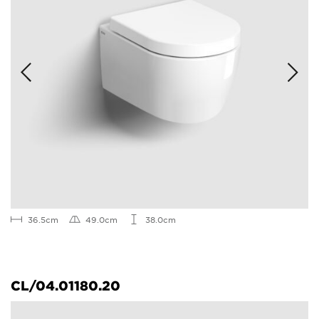
36.5cm
49.0cm
38.0cm
CL/04.01180.20