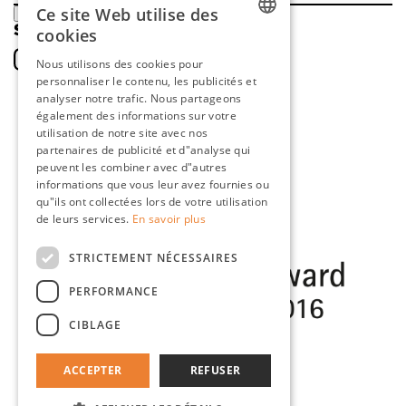
Ce site Web utilise des
ENREGISTRER
SOCIAL
cookies
DUTCH
Nous utilisons des cookies pour
personnaliser le contenu, les publicités et
ENGLISH
analyser notre trafic. Nous partageons
FRENCH
également des informations sur votre
utilisation de notre site avec nos
GERMAN
partenaires de publicité et d"analyse qui
peuvent les combiner avec d"autres
informations que vous leur avez fournies ou
qu"ils ont collectées lors de votre utilisation
de leurs services.
En savoir plus
STRICTEMENT NÉCESSAIRES
PERFORMANCE
CIBLAGE
ACCEPTER
REFUSER