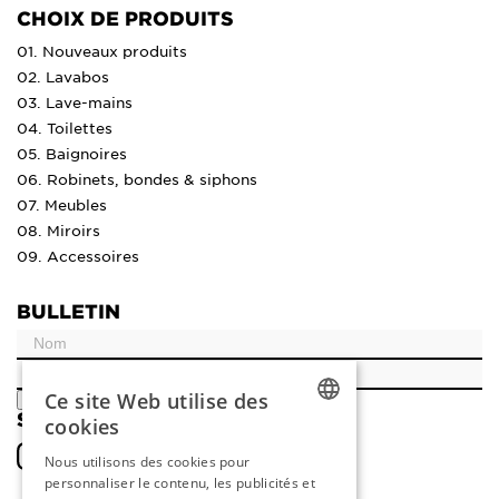
CHOIX DE PRODUITS
01. Nouveaux produits
02. Lavabos
03. Lave-mains
04. Toilettes
05. Baignoires
06. Robinets, bondes & siphons
07. Meubles
08. Miroirs
09. Accessoires
BULLETIN
Ce site Web utilise des
ENREGISTRER
SOCIAL
cookies
DUTCH
Nous utilisons des cookies pour
personnaliser le contenu, les publicités et
ENGLISH