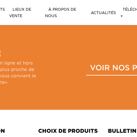
TS
LIEUX DE
À PROPOS DE
TÉLÉC
ACTUALITÉS
VENTE
NOUS
E
n ligne et hors
VOIR NOS 
e plus proche de
vous convient le
te».
ON
CHOIX DE PRODUITS
BULLETIN