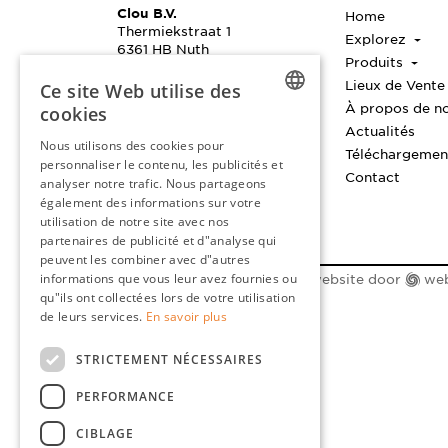
Clou B.V.
Home
Thermiekstraat 1
Explorez
6361 HB Nuth
Produits
Les Pays-Bas
Pas de salle d'exposition
Lieux de Vente
Ce site Web utilise des
À propos de n
cookies
+31 (0)45 524 5656
Actualités
DUTCH
info@clou.nl
Nous utilisons des cookies pour
Téléchargeme
personnaliser le contenu, les publicités et
Horaires d'ouvertures
ENGLISH
Contact
Lundi au vendredi de 8h30 à
analyser notre trafic. Nous partageons
17h00
FRENCH
également des informations sur votre
utilisation de notre site avec nos
GERMAN
partenaires de publicité et d"analyse qui
peuvent les combiner avec d"autres
informations que vous leur avez fournies ou
© 2026 Clou BV |
Maatwerk website
door
we
qu"ils ont collectées lors de votre utilisation
de leurs services.
En savoir plus
STRICTEMENT NÉCESSAIRES
PERFORMANCE
CIBLAGE