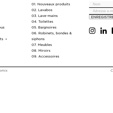
01. Nouveaux produits
02. Lavabos
03. Lave-mains
ENREGISTR
04. Toilettes
ous
05. Baignoires
06. Robinets, bondes &
nts
siphons
07. Meubles
08. Miroirs
09. Accessoires
bmix
C