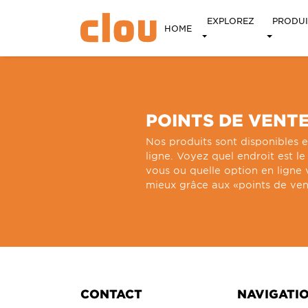
EXPLOREZ
PRODUI
HOME
POINTS DE VENT
Nos produits sont disponibles e
ligne. Voyez quel endroit est l
vous ou quelle option en ligne 
mieux grâce aux «points de ven
CONTACT
NAVIGATI