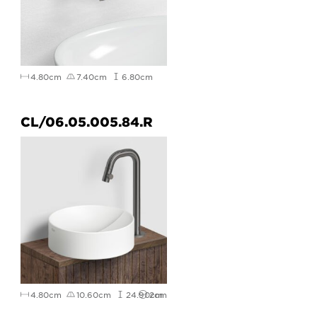
4.80cm
7.40cm
6.80cm
CL/06.05.005.84.R
4.80cm
10.60cm
24.90cm
2cm