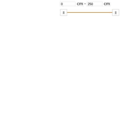
noir mat
cm
-
cm
or brossé
orange
pin d‘Ottawa
platine/blanc
poli
rose mat
sable Italien mat
terra clair
vert
vert mat
vert pin mat