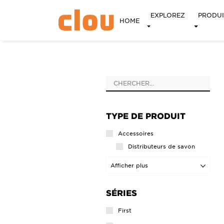
EXPLOREZ
PRODUI
HOME
TYPE DE PRODUIT
Accessoires
Distributeurs de savon
Ensembles d‘accessoires
Afficher plus
Patères
SÉRIES
Porte-balais
Porte-rouleaux
First
Porte-rouleaux réservees