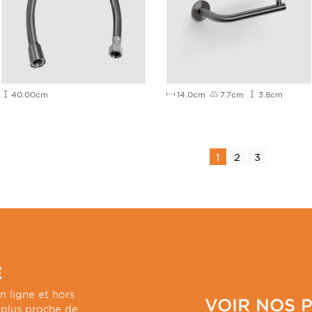
40.00cm
14.0cm
7.7cm
3.8cm
1
2
3
E
n ligne et hors
VOIR NOS 
e plus proche de