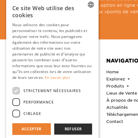
vous ou quelle option en ligne 
Ce site Web utilise des
mieux grâce aux «points de ven
cookies
DUTCH
Nous utilisons des cookies pour
personnaliser le contenu, les publicités et
ENGLISH
analyser notre trafic. Nous partageons
FRENCH
également des informations sur votre
utilisation de notre site avec nos
GERMAN
partenaires de publicité et d"analyse qui
CONTACT
NAVIGATI
peuvent les combiner avec d"autres
informations que vous leur avez fournies ou
Clou B.V.
Home
qu"ils ont collectées lors de votre utilisation
Thermiekstraat 1
de leurs services.
En savoir plus
Explorez
6361 HB Nuth
Produits
Les Pays-Bas
STRICTEMENT NÉCESSAIRES
Pas de salle d'exposition
Lieux de Vente
À propos de n
PERFORMANCE
+31 (0)45 524 5656
Actualités
info@clou.nl
CIBLAGE
Téléchargeme
Horaires d'ouvertures
Contact
Lundi au vendredi de 8h30 à
17h00
ACCEPTER
REFUSER