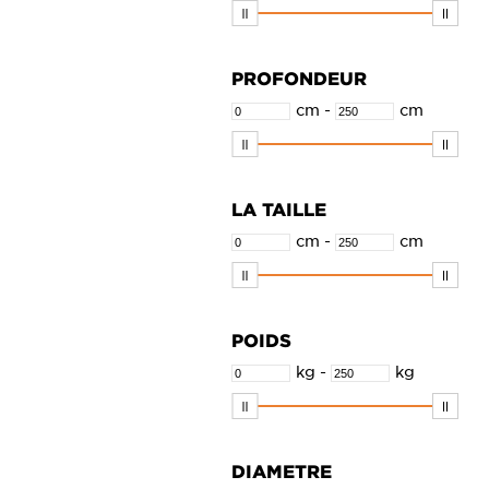
bronze brossé
brossé
PROFONDEUR
canon de fusil brossé
cm
-
cm
chêne foncé
chêne grec
chêne Pearl
LA TAILLE
chêne Verona
cm
-
cm
chrome
galaxie noir
gris
POIDS
gris mat
kg
-
kg
jaune
moutarde mat
noir
DIAMETRE