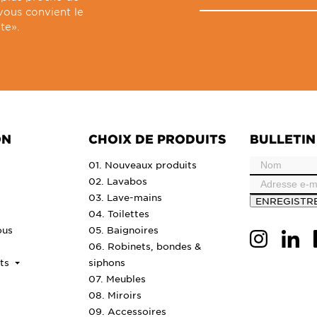
vous convient le
te».
ON
CHOIX DE PRODUITS
BULLETIN
01. Nouveaux produits
02. Lavabos
03. Lave-mains
ENREGISTR
04. Toilettes
ous
05. Baignoires
06. Robinets, bondes &
nts
siphons
07. Meubles
08. Miroirs
09. Accessoires