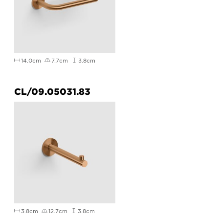
14.0cm
7.7cm
3.8cm
CL/09.05031.83
3.8cm
12.7cm
3.8cm