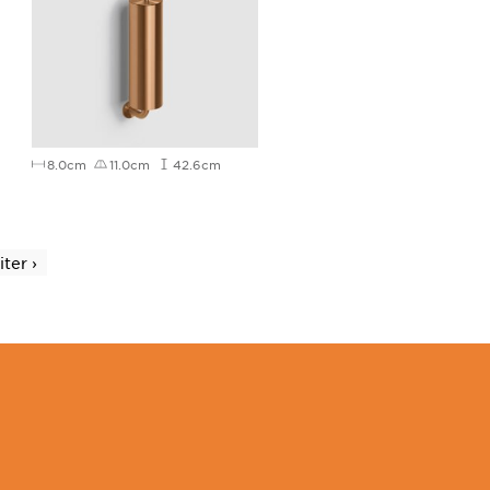
8.0cm
11.0cm
42.6cm
ter ›