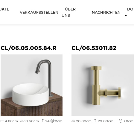
UKTE
ÜBER
DO
VERKAUFSSTELLEN
NACHRICHTEN
UNS
CL/06.05.005.84.R
CL/06.53011.82
4.80cm
10.60cm
24.90cm
2cm
20.00cm
29.00cm
3.8cm