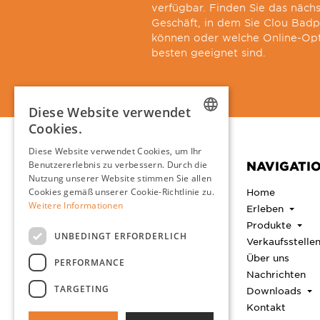
verfügbar. Finden Sie das näch
Geschäft, in dem Sie Clou Bad
können oder welche Online-Opt
besten geeignet sind.
Diese Website verwendet
Cookies.
DUTCH
Diese Website verwendet Cookies, um Ihr
CONTACT
NAVIGATI
Benutzererlebnis zu verbessern. Durch die
ENGLISH
Nutzung unserer Website stimmen Sie allen
Clou B.V.
FRENCH
Home
Cookies gemäß unserer Cookie-Richtlinie zu.
Thermiekstraat 1
Weitere Informationen
Erleben
GERMAN
6361 HB Nuth
Produkte
Die Niederlande
UNBEDINGT ERFORDERLICH
Keine Besucheradresse
Verkaufsstelle
Über uns
PERFORMANCE
+31 (0)45 524 5656
Nachrichten
info@clou.nl
TARGETING
Downloads
Öffnungszeiten
Kontakt
Montag bis Freitag 8:30 -