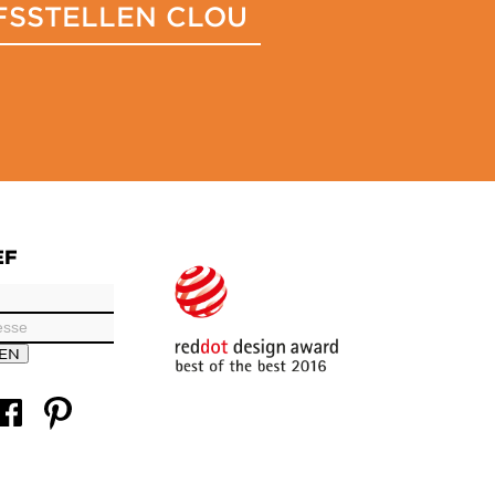
FSSTELLEN CLOU
EF
REN