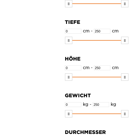
Glas
HPL
TIEFE
Keramik
cm
-
cm
Keramik und Chrom
lackiertes Holz
matt Schwarz
HÖHE
matt Weiß
cm
-
cm
MDF
Melamin
Mineralmarmor
GEWICHT
nylongeflochten
kg
-
kg
PE
pulverbeschichtet Edelstahl
pvc
DURCHMESSER