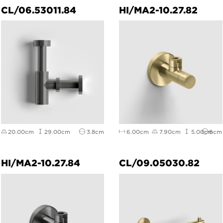
CL/06.53011.84
HI/MA2-10.27.82
20.00cm
29.00cm
3.8cm
6.00cm
7.90cm
5.00cm
6cm
HI/MA2-10.27.84
CL/09.05030.82