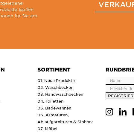
VERKAU
stgelegene
produkte kaufen
ionen für Sie am
ON
SORTIMENT
RUNDBRI
01. Neue Produkte
02. Waschbecken
03. Handwaschbecken
REGISTRIE
n
04. Toiletten
05. Badewannen
06. Armaturen,
Ablaufgarnituren & Siphons
07. Möbel