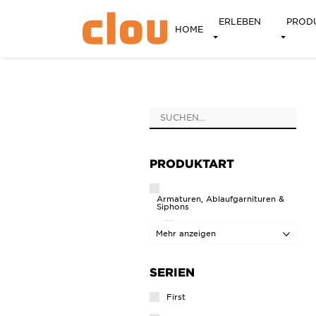
ERLEBEN
PROD
HOME
PRODUKTART
Armaturen, Ablaufgarnituren &
Siphons
Ablaufgarnitur
Mehr anzeigen
Eckhahnen
Kaltwasserarmaturen
SERIEN
Mischarmaturen
First
Siphons