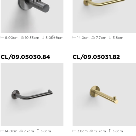
6.00cm
10.35cm
5.00cm
6cm
14.0cm
7.7cm
3.8cm
CL/09.05030.84
CL/09.05031.82
14.0cm
7.7cm
3.8cm
3.8cm
12.7cm
3.8cm