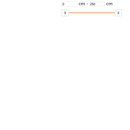
PVD
cm
-
cm
Silikon
Soft-Touch
Solite
UF
Urea
verchromt ABS