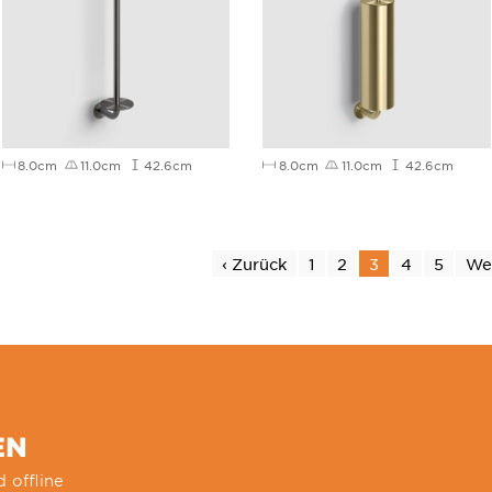
8.0cm
11.0cm
42.6cm
8.0cm
11.0cm
42.6cm
‹ Zurück
1
2
3
4
5
Wei
EN
 offline